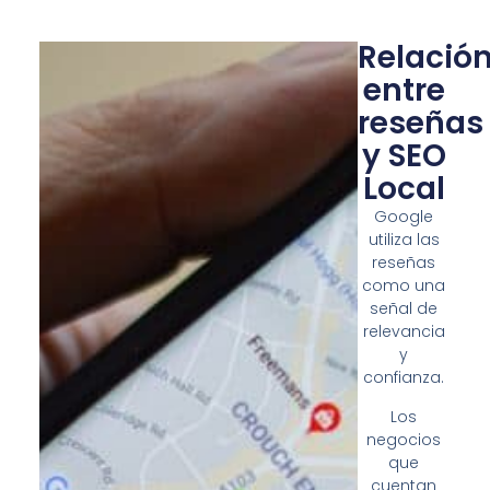
Relació
entre
reseñas
y SEO
Local
Google
utiliza las
reseñas
como una
señal de
relevancia
y
confianza.
Los
negocios
que
cuentan