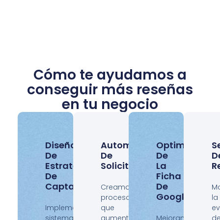
Cómo te ayudamos a
conseguir más reseñas
en tu negocio
Diseño
Automatización
Optimización
S
De
De
De
D
Estrategias
Solicitudes
La
R
De
Ficha
Captación
De
Creamos
Mo
Google
procesos
la
Implementamos
que
ev
sistemas
aumentan
Mejoramos
d