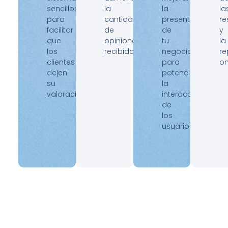
sencillos
la
la
la
para
cantidad
presentación
re
facilitar
de
de
y
que
opiniones
tu
la
los
recibidas.
negocio
re
clientes
para
on
dejen
potenciar
su
la
valoración.
interacción
de
los
usuarios.