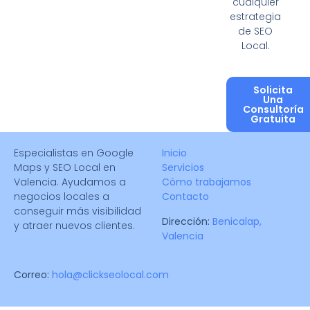
cualquier
estrategia
de SEO
Local.
Solicita
Una
Consultoría
Gratuita
Especialistas en Google
Inicio
Maps y SEO Local en
Servicios
Valencia. Ayudamos a
Cómo trabajamos
negocios locales a
Contacto
conseguir más visibilidad
Dirección:
Benicalap,
y atraer nuevos clientes.
Valencia
Correo:
hola@clickseolocal.com